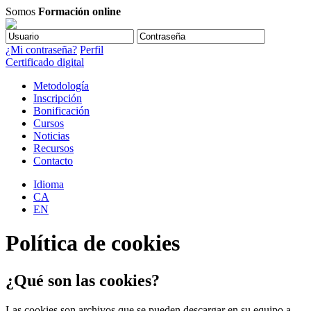
Somos
Formación online
¿Mi contraseña?
Perfil
Certificado digital
Metodología
Inscripción
Bonificación
Cursos
Noticias
Recursos
Contacto
Idioma
CA
EN
Política de cookies
¿Qué son las cookies?
Las cookies son archivos que se pueden descargar en su equipo a