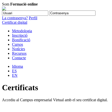
Som
Formació online
La contrasenya?
Perfil
Certificat digital
Metodologia
Inscripció
Bonificació
Cursos
Notícies
Recursos
Contacte
Idioma
ES
EN
Certificats
Accediu al Campus empresarial Virtual amb el seu certificat digital.