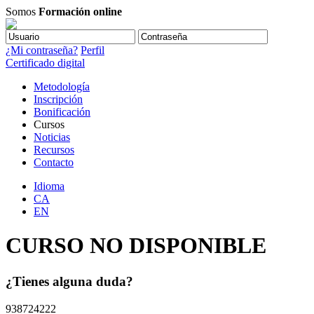
Somos
Formación online
¿Mi contraseña?
Perfil
Certificado digital
Metodología
Inscripción
Bonificación
Cursos
Noticias
Recursos
Contacto
Idioma
CA
EN
CURSO NO DISPONIBLE
¿Tienes alguna duda?
938724222