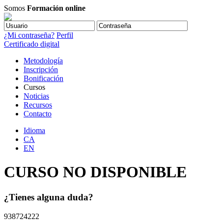
Somos
Formación online
¿Mi contraseña?
Perfil
Certificado digital
Metodología
Inscripción
Bonificación
Cursos
Noticias
Recursos
Contacto
Idioma
CA
EN
CURSO NO DISPONIBLE
¿Tienes alguna duda?
938724222