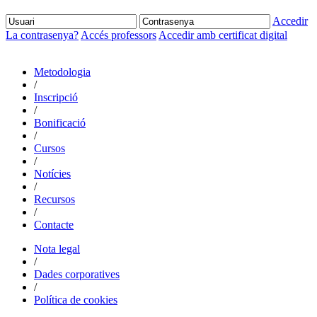
Accedir
La contrasenya?
Accés professors
Accedir amb certificat digital
Metodologia
/
Inscripció
/
Bonificació
/
Cursos
/
Notícies
/
Recursos
/
Contacte
Nota legal
/
Dades corporatives
/
Política de cookies