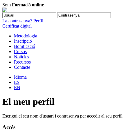
Som
Formació online
La contrasenya?
Perfil
Certificat digital
Metodologia
Inscripció
Bonificació
Cursos
Notícies
Recursos
Contacte
Idioma
ES
EN
El meu perfil
Escrigui el seu nom d'usuari i contrasenya per accedir al seu perfil.
Accés