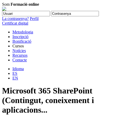
Som
Formació online
La contrasenya?
Perfil
Certificat digital
Metodologia
Inscripció
Bonificació
Cursos
Notícies
Recursos
Contacte
Idioma
ES
EN
Microsoft 365 SharePoint
(Contingut, coneixement i
aplicacions...