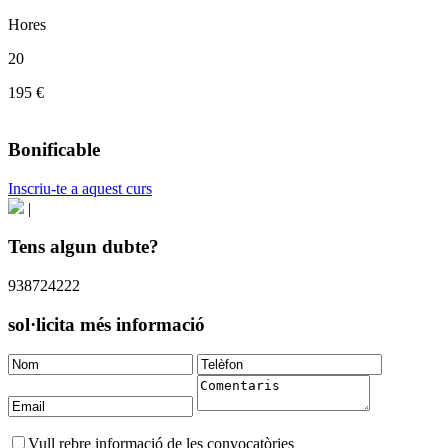
Hores
20
195 €
Bonificable
Inscriu-te a aquest curs
|
Tens algun dubte?
938724222
sol·licita més informació
Vull rebre informació de les convocatòries