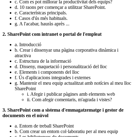
c. Com es pot millorar la productivitat dels equips?
d. 10 raons per començar a utilitzar SharePoint.
e. Característcas principals.
f. Casos d'ús més habituals.
g. A l'acabar, hauràs après ...
2. SharePoint com intranet o portal de l'empleat
a. Introducció
b. Crear i dissenyar una pàgina corporativa dinàmica i
atractiva
c. Estructura de la informació
d. Disseny, maquetació i personalització del lloc
e. Elements i components del lloc
f. Ús d'aplicacions integrades i externes
g. Mantenir el meu equip actualitzat amb notícies al meu lloc
SharePoint
i. Afegir i publicar pàgines amb elements web
ii. Com afegir comentaris, m'agrada i vistes?
3. SharePoint com a sistema d'emmagatzematge i gestor de
documents en el núvol
a. Entorn de treball SharePoint
b. Com crear un entorn col·laboratiu per al meu equip
c. Les biblioteques de documents