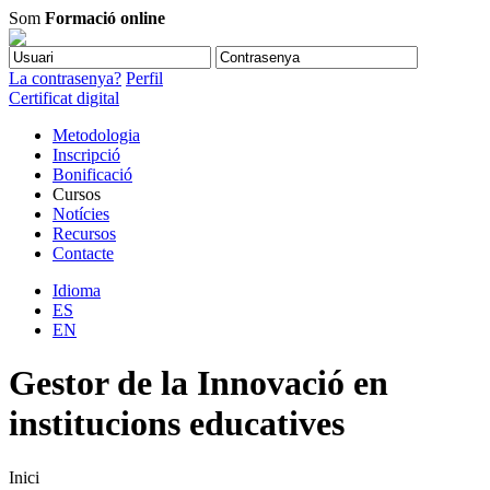
Som
Formació online
La contrasenya?
Perfil
Certificat digital
Metodologia
Inscripció
Bonificació
Cursos
Notícies
Recursos
Contacte
Idioma
ES
EN
Gestor de la Innovació en
institucions educatives
Inici