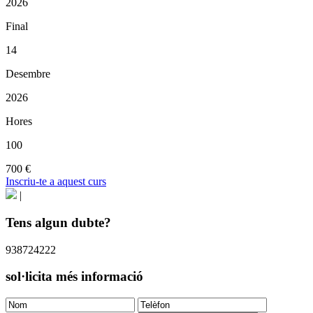
2026
Final
14
Desembre
2026
Hores
100
700 €
Inscriu-te a aquest curs
|
Tens algun dubte?
938724222
sol·licita més informació