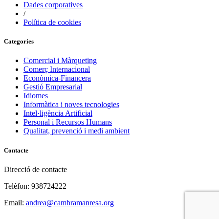
Dades corporatives
/
Política de cookies
Categories
Comercial i Màrqueting
Comerç Internacional
Econòmica-Financera
Gestió Empresarial
Idiomes
Informàtica i noves tecnologies
Intel·ligència Artificial
Personal i Recursos Humans
Qualitat, prevenció i medi ambient
Contacte
Direcció de contacte
Telèfon: 938724222
Email:
andrea@cambramanresa.org