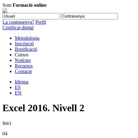
Som
Formació online
La contrasenya?
Perfil
Certificat digital
Metodologia
Inscripció
Bonificació
Cursos
Notícies
Recursos
Contacte
Idioma
ES
EN
Excel 2016. Nivell 2
Inici
04