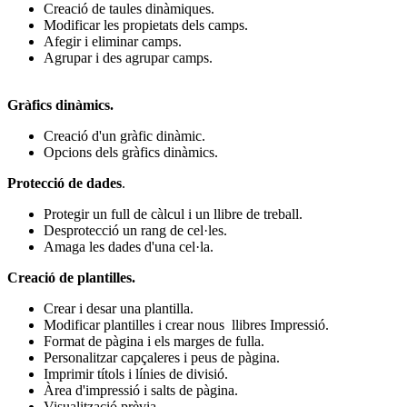
Creació de taules dinàmiques.
Modificar les propietats dels camps.
Afegir i eliminar camps.
Agrupar i des agrupar camps.
Gràfics dinàmics.
Creació d'un gràfic dinàmic.
Opcions dels gràfics dinàmics.
Protecció de dades
.
Protegir un full de càlcul i un llibre de treball.
Desprotecció un rang de cel·les.
Amaga les dades d'una cel·la.
Creació de plantilles.
Crear i desar una plantilla.
Modificar plantilles i crear nous llibres Impressió.
Format de pàgina i els marges de fulla.
Personalitzar capçaleres i peus de pàgina.
Imprimir títols i línies de divisió.
Àrea d'impressió i salts de pàgina.
Visualització prèvia.