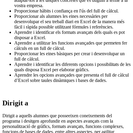
adaptar-los a les tasques concretes que es duguin a terme a la
vostra empresa.
Proporcionar hàbits i confiança en l'ús del full de càlcul.
Proporcionar als alumnes les eines necessàries per
desenvolupar el seu treball diari en Excel de la manera més
fàcil i ràpida possible utilitzant fórmules i referències.
Aprendre i identificar els formats avançats dels quals es pot
disposar a Excel.
Aprendre a utilitzar les funcions avançades que permeten fer
càlculs en un full de càlcul.
Proporcionar les eines bàsiques per crear i desenvolupar un
full de càlcul.
Aprendre i identificar les diferents opcions i possibilitats de les
quals disposa Excel per elaborar gràfics.
Aprendre les opcions avançades que presenta el full de càlcul
d’Excel sobre taules dinàmiques i bases de dades.
Dirigit a
Dirigit a aquells alumnes que posseeixen coneixements del
programa i desitgen aprofundir en aspectes avançats com la
personalització de gràfics, formats avançats, funcions complexes,
funcions de bases de dades, entre altres aspectes, per agilitar