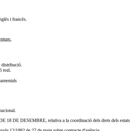
glès i francès.
enture.
 distribució.
ó real.
onamentals
nacional.
DESEMBRE, relativa a la coordinació dels drets dels estats memb
nyola 12/1992 de 27 de maig sobre contracte d'agència.