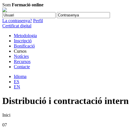
Som
Formació online
La contrasenya?
Perfil
Certificat digital
Metodologia
Inscripció
Bonificació
Cursos
Notícies
Recursos
Contacte
Idioma
ES
EN
Distribució i contractació inter
Inici
07