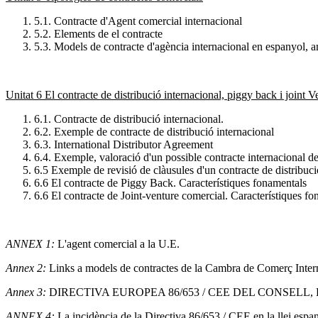
5.1. Contracte d'Agent comercial internacional
5.2. Elements de el contracte
5.3. Models de contracte d'agència internacional en espanyol, an
Unitat 6 El contracte de distribució internacional, piggy back i joint V
6.1. Contracte de distribució internacional.
6.2. Exemple de contracte de distribució internacional
6.3. International Distributor Agreement
6.4. Exemple, valoració d'un possible contracte internacional de
6.5 Exemple de revisió de clàusules d'un contracte de distribuci
6.6 El contracte de Piggy Back. Característiques fonamentals
6.6 El contracte de Joint-venture comercial. Característiques f
ANNEX 1:
L'agent comercial a la U.E.
Annex 2:
Links a models de contractes de la Cambra de Comerç Inter
Annex 3:
DIRECTIVA EUROPEA 86/653 / CEE DEL CONSELL, DE 18 DE 
ANNEX 4:
La incidència de la Directiva 86/653 / CEE en la llei espa