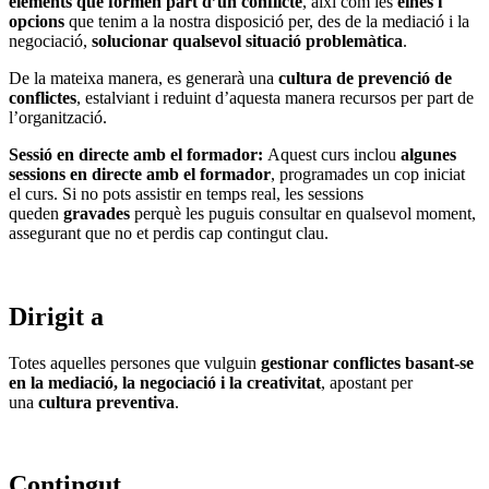
elements que formen part d’un conflicte
, així com les
eines i
opcions
que tenim a la nostra disposició per, des de la mediació i la
negociació,
solucionar qualsevol situació problemàtica
.
De la mateixa manera, es generarà una
cultura de prevenció de
conflictes
, estalviant i reduint d’aquesta manera recursos per part de
l’organització.
Sessió en directe amb el formador:
Aquest curs inclou
algunes
sessions en directe amb el formador
, programades un cop iniciat
el curs. Si no pots assistir en temps real, les sessions
queden
gravades
perquè les puguis consultar en qualsevol moment,
assegurant que no et perdis cap contingut clau.
Dirigit a
Totes aquelles persones que vulguin
gestionar conflictes basant-se
en la mediació, la negociació i la creativitat
, apostant per
una
cultura preventiva
.
Contingut