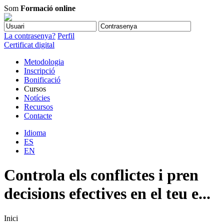
Som
Formació online
La contrasenya?
Perfil
Certificat digital
Metodologia
Inscripció
Bonificació
Cursos
Notícies
Recursos
Contacte
Idioma
ES
EN
Controla els conflictes i pren
decisions efectives en el teu e...
Inici