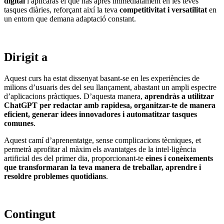
digital
i aplicaràs el que has après immediatament en les teves
tasques diàries, reforçant així la teva
competitivitat i versatilitat
en
un entorn que demana adaptació constant.
Dirigit a
Aquest curs ha estat dissenyat basant-se en les experiències de
milions d’usuaris des del seu llançament, abastant un ampli espectre
d’aplicacions pràctiques. D’aquesta manera,
aprendràs a utilitzar
ChatGPT per redactar amb rapidesa, organitzar-te de manera
eficient, generar idees innovadores i automatitzar tasques
comunes
.
Aquest camí d’aprenentatge, sense complicacions tècniques, et
permetrà aprofitar al màxim els avantatges de la intel·ligència
artificial des del primer dia, proporcionant-te
eines i coneixements
que transformaran la teva manera de treballar, aprendre i
resoldre problemes quotidians
.
Contingut