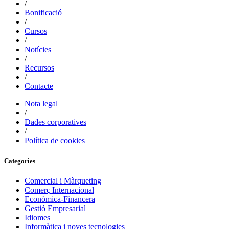
/
Bonificació
/
Cursos
/
Notícies
/
Recursos
/
Contacte
Nota legal
/
Dades corporatives
/
Política de cookies
Categories
Comercial i Màrqueting
Comerç Internacional
Econòmica-Financera
Gestió Empresarial
Idiomes
Informàtica i noves tecnologies